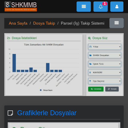
1
SHKMMB
MenÜ
Mesaj
Ana Sayfa
Dosya Takip
Parsel (İş) Takip Sistemi
Grafiklerle Dosyalar