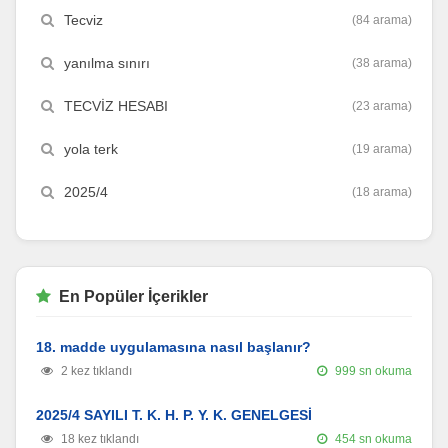
Tecviz
(84 arama)
yanılma sınırı
(38 arama)
TECVİZ HESABI
(23 arama)
yola terk
(19 arama)
2025/4
(18 arama)
En Popüler İçerikler
18. madde uygulamasına nasıl başlanır?
2 kez tıklandı
999 sn okuma
2025/4 SAYILI T. K. H. P. Y. K. GENELGESİ
18 kez tıklandı
454 sn okuma