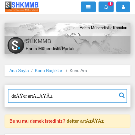
1
SHKMMB
MenÜ
Mesaj
Harita Mühendislik Konuları
SHKMMB
Harita Mühendislik Portalı
Ana Sayfa
Konu Başlıkları
Konu Ara
"
Bunu mu demek istediniz?
defter artÄ±ÅŸÄ±