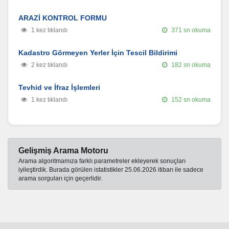
ARAZİ KONTROL FORMU
1 kez tıklandı
371 sn okuma
Kadastro Görmeyen Yerler İçin Tescil Bildirimi
2 kez tıklandı
182 sn okuma
Tevhid ve İfraz İşlemleri
1 kez tıklandı
152 sn okuma
Gelişmiş Arama Motoru
Arama algoritmamıza farklı parametreler ekleyerek sonuçları
iyileştirdik. Burada görülen istatistikler 25.06.2026 itibarı ile sadece
arama sorguları için geçerlidir.