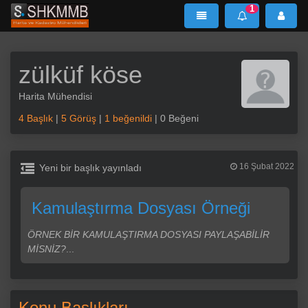
1
SHKMMB
MenÜ
Mesaj
zülküf köse
Harita Mühendisi
4 Başlık
|
5 Görüş
|
1 beğenildi
| 0 Beğeni
Yeni bir başlık yayınladı
16 Şubat 2022
Kamulaştırma Dosyası Örneği
ÖRNEK BİR KAMULAŞTIRMA DOSYASI PAYLAŞABİLİR
MİSNİZ?
...
Konu Başlıkları