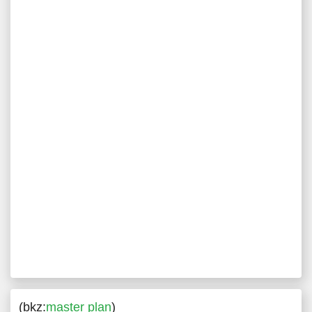
(bkz:
master plan
)