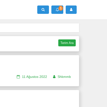
1
Ara
Terim Ara
11 Ağustos 2022
Shkmmb