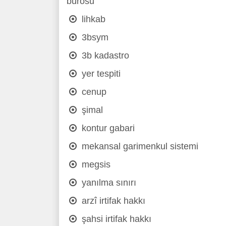
bürosu
lihkab
3bsym
3b kadastro
yer tespiti
cenup
şimal
kontur gabari
mekansal garimenkul sistemi
megsis
yanılma sınırı
arzî irtifak hakkı
şahsi irtifak hakkı