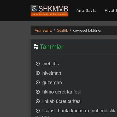
SHKMMB
Ana Sayfa
Fiyat
Ana Sayfa
Sözlük
çevresel faktörler
Tanımlar
mebcbs
nivelman
güzergah
hkmo ücret tarifesi
lihkab ücret tarifesi
lisanslı harita kadastro mühendislik