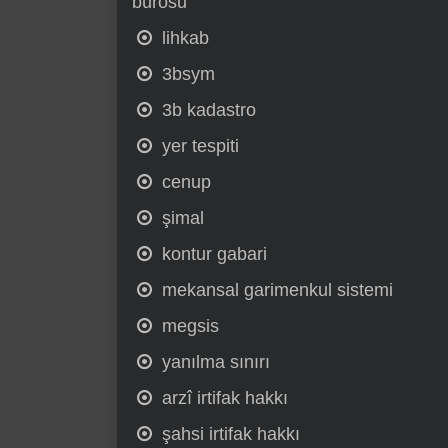
bürosu
lihkab
3bsym
3b kadastro
yer tespiti
cenup
şimal
kontur gabari
mekansal garimenkul sistemi
megsis
yanılma sınırı
arzî irtifak hakkı
şahsi irtifak hakkı