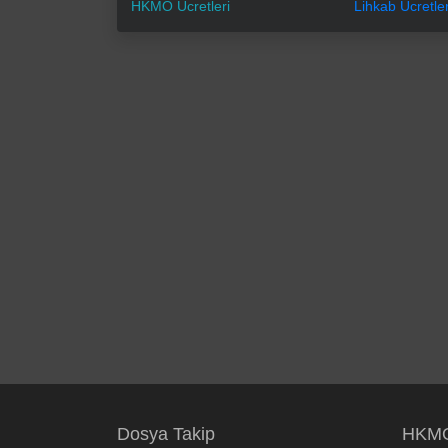
HKMO Ücretleri
Lihkab Ücretler
Dosya Takip
HKMO