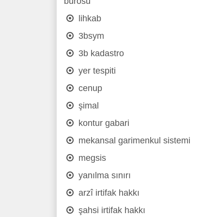
bürosu
lihkab
3bsym
3b kadastro
yer tespiti
cenup
şimal
kontur gabari
mekansal garimenkul sistemi
megsis
yanılma sınırı
arzî irtifak hakkı
şahsi irtifak hakkı