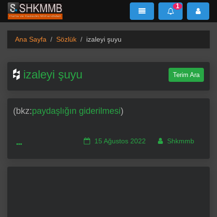
1
SHKMMB
MenÜ
Mesaj
Ana Sayfa
Sözlük
izaleyi şuyu
izaleyi şuyu
Terim Ara
(bkz:
paydaşlığın giderilmesi
)
15 Ağustos 2022
Shkmmb