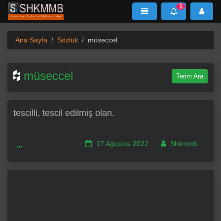
1
SHKMMB
MenÜ
Mesaj
Ana Sayfa
Sözlük
müseccel
müseccel
Terim Ara
tescilli, tescil edilmiş olan.
17 Ağustos 2022
Shkmmb