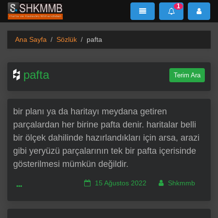
1
SHKMMB
MenÜ
Mesaj
Ana Sayfa
Sözlük
pafta
pafta
Terim Ara
bir planı ya da haritayı meydana getiren
parçalardan her birine pafta denir. haritalar belli
bir ölçek dahilinde hazırlandıkları için arsa, arazi
gibi yeryüzü parçalarının tek bir pafta içerisinde
gösterilmesi mümkün değildir.
15 Ağustos 2022
Shkmmb