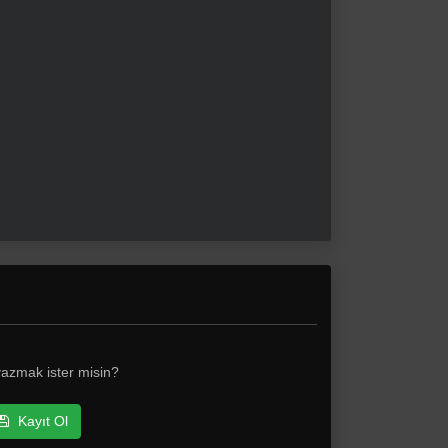
yazmak ister misin?
Kayıt Ol