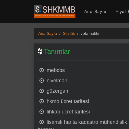
SHKMMB
Ana Sayfa
Fiyat
Ana Sayfa
Sözlük
vefa hakkı
Tanımlar
mebcbs
nivelman
güzergah
hkmo ücret tarifesi
lihkab ücret tarifesi
lisanslı harita kadastro mühendislik