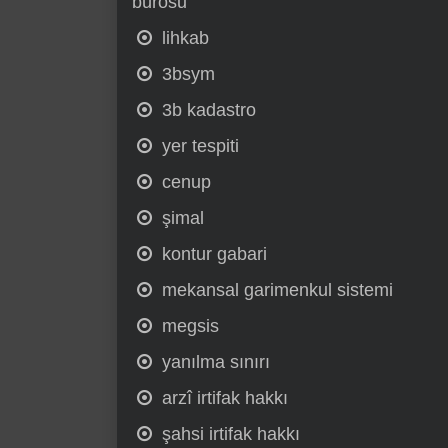
bürosu
lihkab
3bsym
3b kadastro
yer tespiti
cenup
şimal
kontur gabari
mekansal garimenkul sistemi
megsis
yanılma sınırı
arzî irtifak hakkı
şahsi irtifak hakkı