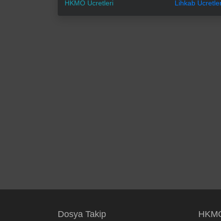
HKMO Ücretleri
Lihkab Ücretler
Dosya Takip
HKMO